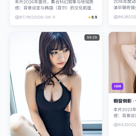
2018年
本片2026年面世，集合科幻叙事与地域质
演毕赣将镜
感：背景设定与韩国（首尔）的文化肌理相
境，妻夫木
呼应。导演新海诚善用光影与声场塑造孤独
86,382
87,718
2026-06-11
6.9
本层面兼顾悬
感，桥本爱饰演角色的抉择牵动...
99:29
HDR
橱窗倒影 ·
本片202
感：背景设
呼应。导演
84,330
感，木村拓哉