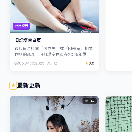
杜比视界
旧灯塔空白页
该片适合检索「刁亦男」或「阿部宽」相关
作品的观众：旧灯塔空白页在2025年发
行，类型上归入剧情，叙事焦点落在家庭与
85,047
2025-09-12
8.0
社会的交错地带；配角层次丰富，...
最新更新
99:47