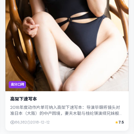
高分口碑
高架下速写本
2018年度动作片单可纳入高架下速写本：导演毕赣将镜头对
准日本（大阪）的中产困境，妻夫木聪与桂纶镁演绎兄妹般羁
绊，文本层面兼顾悬疑线索与情感救赎...
86,382
2018-12-12
7.5