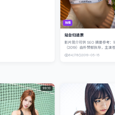
独播
站台归途票
影片简介可供 SEO 摘要参考
（2019）由朴赞郁执导，主演
定位爱情，叙事锚定泰国（曼谷
84,178
2019-05-15
题与个体命运，镜头克制...
99:10