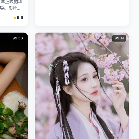
9年上映的华
导。影片以
，染谷将太
8.6
99:56
99:41