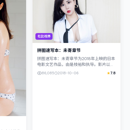
杜比视界
拼图速写本：未寄章节
拼图速写本：未寄章节为2018年上映的日本
电影文艺作品，由是枝裕和执导。影片以真
实细腻的笔触描写普通人处境，孔刘与河正
86,085
2018-10-06
7.8
宇的对手戏张力十足，情节层...