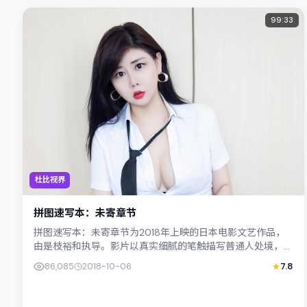
99:33
杜比视界
拼图速写本：未寄章节
拼图速写本：未寄章节为2018年上映的日本电影文艺作品，
由是枝裕和执导。影片以真实细腻的笔触描写普通人处境，孔
刘与河正宇的对手戏张力十足，情节层...
86,085
2018-10-06
7.8