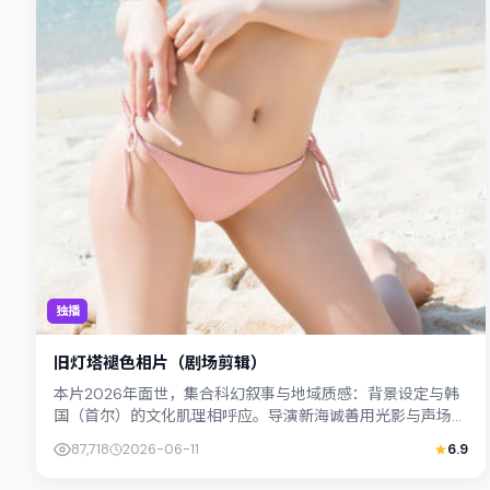
独播
旧灯塔褪色相片（剧场剪辑）
本片2026年面世，集合科幻叙事与地域质感：背景设定与韩
国（首尔）的文化肌理相呼应。导演新海诚善用光影与声场塑
造孤独感，桥本爱饰演角色的抉择牵动...
87,718
2026-06-11
6.9