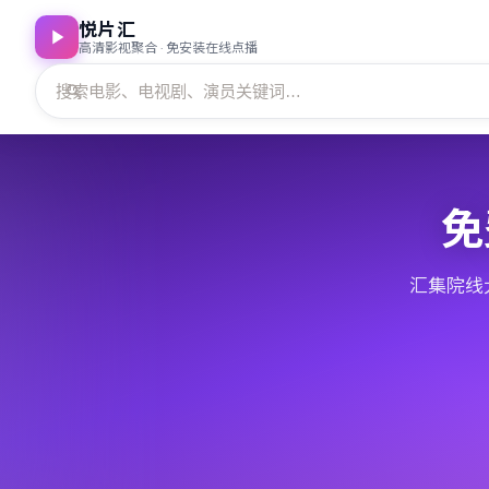
悦片汇
高清影视聚合 · 免安装在线点播
免
汇集院线