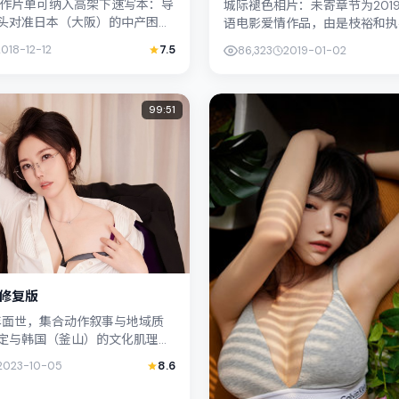
度动作片单可纳入高架下速写本：导
城际褪色相片：未寄章节为201
头对准日本（大阪）的中产困
语电影爱情作品，由是枝裕和执
聪与桂纶镁演绎兄妹般羁绊，文
真实细腻的笔触描写普通人处境
2018-12-12
7.5
86,323
2019-01-02
疑线索与情感救赎...
与杨紫琼的对手戏张力十足，...
99:51
 修复版
3年面世，集合动作叙事与地域质
定与韩国（釜山）的文化肌理相
陈哲艺善用光影与声场塑造孤独
2023-10-05
8.6
饰演角色的抉择牵...