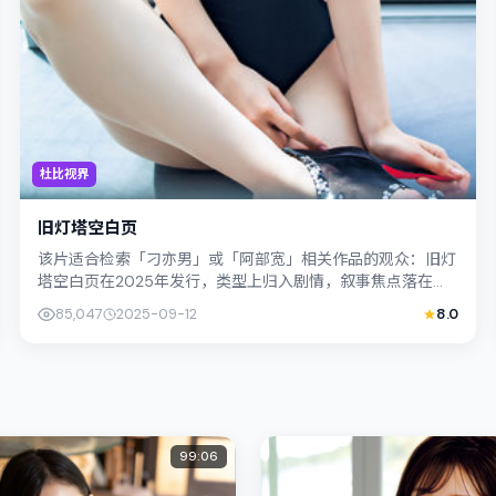
杜比视界
旧灯塔空白页
该片适合检索「刁亦男」或「阿部宽」相关作品的观众：旧灯
塔空白页在2025年发行，类型上归入剧情，叙事焦点落在家
庭与社会的交错地带；配角层次丰富，...
85,047
2025-09-12
8.0
99:06