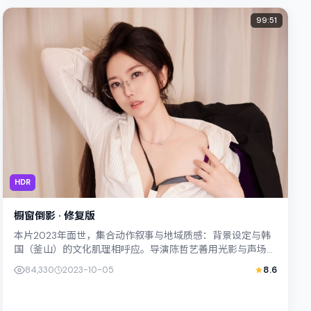
99:51
HDR
橱窗倒影 · 修复版
本片2023年面世，集合动作叙事与地域质感：背景设定与韩
国（釜山）的文化肌理相呼应。导演陈哲艺善用光影与声场塑
造孤独感，木村拓哉饰演角色的抉择牵...
84,330
2023-10-05
8.6