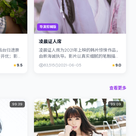
导演剪辑版
凌晨证人席
：站台归途票
凌晨证人席为2021年上映的韩片惊悚作品，
苍井优；影片
由新海诚执导。影片以真实细腻的笔触描写
）的社会议
普通人处境，柯震东与桂纶镁的对手戏张力
9.5
83,515
2021-06-05
9.0
十足，情节层层推进，适合关...
查看更多
99:39
99:09