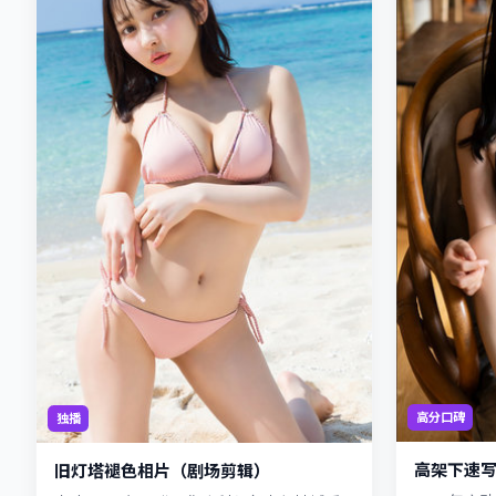
高分口碑
独播
高架下速
旧灯塔褪色相片（剧场剪辑）