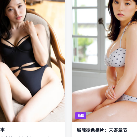
独播
写本
城际褪色相片：未寄章节